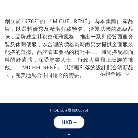
創立於1976年的 「MICHEL RENÉ」 為本集團自家品
牌，以選料優秀及精湛剪裁馳名。沿襲法國的高級品
味，品牌建立其都會優雅風格，推出一系列優質西服套
裝及休閑便服，以合理的價格為時尚男女提供全面服裝
配搭的選擇。品牌著重產品的精巧手工、時尚搭配和面
料的舒適感，深受專業人士、行政人員和上班族的擁
戴。 「MICHEL RENÉ」 以清晰利落的設計配合清新品
Collection
檢視全部
味，完美地配合不同場合的需要。
Collections
HKSE 現時股價(00375)
HKD
--
--