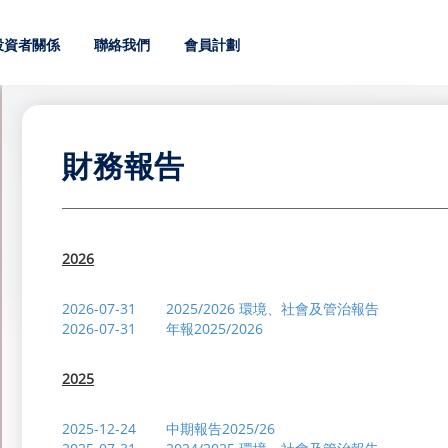
投資者關係
聯絡我們
會員計劃
財務報告
All
業績公告
公告及公佈
通函
證券變動
主要往來銀行
執行董事
2026
2026
審核委員會
根據香港《公司條例》有關補發已遺失的上市公司股份證明書
(主席)
(副主席)
律師
2026-08-04
2026-07-31
截至2026年7月31日止之股份發行人的證券
2025/2026 環境、社會及管治報告
(行政總裁)
2026-07-31
2026-07-31
致登記股東之通知信函及回條
年報2025/2026
2026-07-31
酬金委員會
擬發出新股份證明書的公告
股東週年大會適用之代表委任表格
核數師
2026-07-31
致非登記股東之通知信函及回條
2025
2026-07-31
有關(1)重選董事、(2) 選舉獨立非執行董事 
獨立非執行董事
2026-04-17 NS3
會通告
公司秘書
2026-07-31
2025-12-24
股東週年大會通告
中期報告2025/26
2024-08-30-NS3