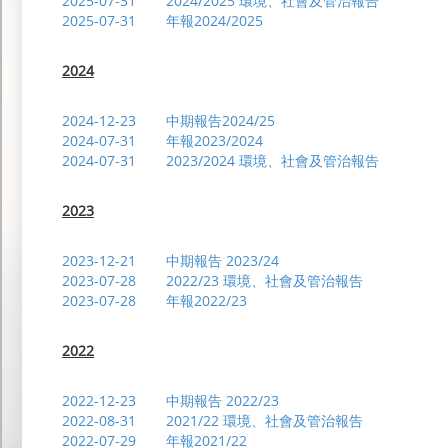
2026-07-03
2025-07-31
截至2026年6月30日止之股份發行人的證券
2024/2025 環境、社會及管治報告
2026-06-29
2025-07-31
2024-02-02-NS3
截至二零二六年三月三十一日止年度之業績公
年報2024/2025
註冊辦事處及主要營業地點
2026-06-29
暫停辦理股份過戶登記
審核委員會
提名委員會
2024-02-02-2
2026-06-29
截至二零二六年三月三十一日止年度之末期股
2024
(主席)
股份登記及過戶處
2026-06-26
2024-02-02
於二零二六年六月二十六日舉行之 股東特別
2026-06-18
盈利警告
2024-02-02
2026-06-15
2024-12-23
董事會會議通知
中期報告2024/25
酬金委員會
2026-06-11
2024-07-31
2023-12-15
致登記股東之通知信函及回條
年報2023/2024
股份代號
2026-06-11
2024-07-31
(主席)
致非登記股東之通知信函及回條
2023/2024 環境、社會及管治報告
2023-06-09
2026-06-11
風險管理委員會
(1) 須予披露及關連交易 出售一間附屬公司全
公司網址
2023-02-03
及 (4)股東特別大會通告
2023
www.ygmtrading.com
2026-06-11
股東特別大會通告
2019-10-18
2026-06-11
股東特別大會適用之代表委任表格
2026-06-05
2023-12-21
2019-09-30
因股東特別大會 暫停辦理股份過戶登記之期
中期報告 2023/24
2026-06-03
2023-07-28
進一步延遲寄發通函 (1) 須予披露及關連交易
2022/23 環境、社會及管治報告
提名委員會
2017-10-06
2023-07-28
後之持續關連交易；及 (3) 終止採購總協議
年報2022/23
附屬公司董事
(主席)
2026-06-02
2015-03-06
截至2026年5月31日止之股份發行人的證券
董事名單及其角色與職能
2026-05-06
截至2026年4月30日止之股份發行人的證券
2022
審核委員會的職權範圍
2014-07-24
2026-05-04
進一步延遲寄發通函 (1)須予披露及關連交易
關於本公司董事會(「董事會」) 風險管理委員會(「委員會」)的
2014-06-16
(3) 終止採購總協議
章程細則
2026-04-20
2022-12-23
延遲寄發通函 (1) 須予披露及關連交易 出售
中期報告 2022/23
審核委員會的職權範圍
風險管理委員會
2022-08-31
續關連交易；及 (3) 終止採購總協議
2021/22 環境、社會及管治報告
酬金委員會的職權範圍
2026-04-01
2022-07-29
(主席)
截至2026年3月31日止之股份發行人的證券
年報2021/22