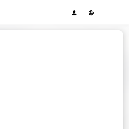
月報表
之公告
變動月報表
(3) 續聘核數師 (4)發行及購回股份之一般授權之建議及股東週年大