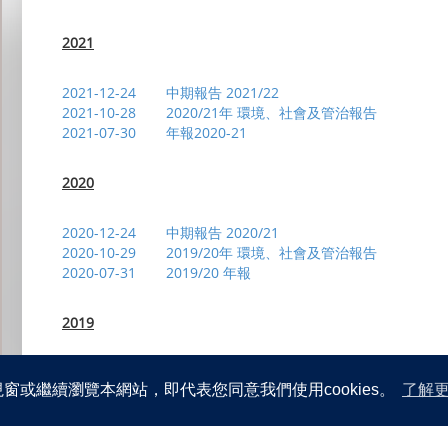
提名委員會的職權範圍
2026-03-11
(1) 須予披露及關連交易 出售一間附屬公司全部
股東提名人選參選本公司董事的程序
有關取消原有股份證明書及發出新股份證明書的公告
及 (4) 委任獨立財務顧問
2021
股東通訊政策
2026-03-04
截至2026年2月28日止之股份發行人的證券
2026-02-03
截至2026年1月31日止之股份發行人的證券
2026-05-22-NS4
2026-01-05
2021-12-24
截至2025年12月31日止之股份發行人的證
中期報告 2021/22
2021-10-28
2024-10-25-NS4
2020/21年 環境、社會及管治報告
2021-07-30
年報2020-21
2025
2024-05-17
2024-04-26
2020
2025-12-31
持續關連交易 關於銷售總協議與採購總協議
2024-01-19
2025-12-24
致非登記股東之通知信函及回條
2025-12-24
2020-12-24
2023-07-14
致登記股東之通知信函及回條
中期報告 2020/21
2025-12-02
2020-10-29
截至2025年11月30日止之股份發行人的證
2019/20年 環境、社會及管治報告
2023-03-17
2025-11-21
2020-07-31
截至二零二五年九月三十日止六個月中期業績
2019/20 年報
2025-11-07
2019-12-06
董事會會議通知
2025-11-05
截至2025年10月31日止之股份發行人的證
2019
2019-11-12
2025-11-04
於二零二五年十一月四日舉行之 股東特別大
2025-10-13
2015-04-30
股東特別大會適用之代表委任表格
2025-10-13
2019-12-20
(1) 須予披露及關連交易 出售一間附屬公司全部
中期報告 2019/20
2014-10-10
視窗或繼續瀏覽本網站，即代表您同意我們使用cookies。
了解
2019-10-24
(4) 股東特別大會通告
環境、社會及管治報告
2025-10-13
2019-07-25
2014-09-12
致非登記股東之通知信函及回條
年報2018/19
2025-10-13
股東特別大會通告