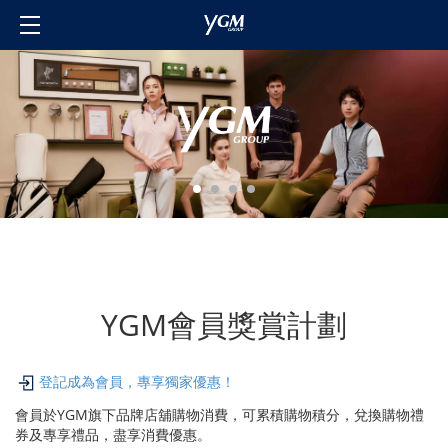
主頁
品牌
關於我們
投資者關係
聯絡我們
會員計劃
登入/登記
語言
YGM會員獎賞計劃
登記成為會員，專享獨家優惠！
會員於YGM旗下品牌店舖購物消費，可累積購物積分，兌換購物禮
券及專享禮品，盡享消費優惠。