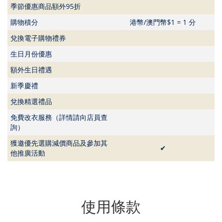
季節優惠商品額外95折
購物積分
港幣/澳門幣$1 = 1 分
兌換電子購物禮券
生日月份優惠
額外生日禮遇
新季慶禮
兌換精選禮品
免費改衣服務（詳情請向店員查
詢）
獲邀優先選購減價商品及參加其
✔
他推廣活動
使用條款