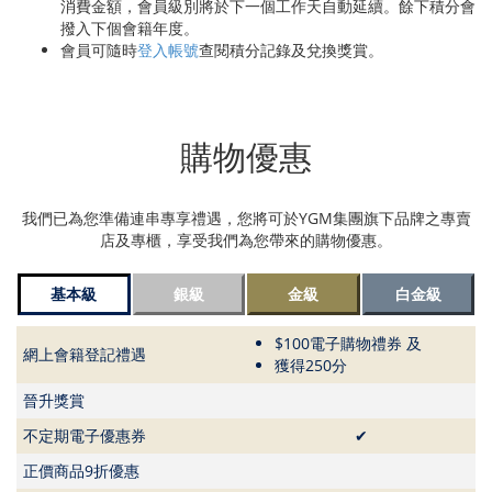
消費金額，會員級別將於下一個工作天自動延續。餘下積分會
撥入下個會籍年度。
會員可隨時
登入帳號
查閱積分記錄及兌換獎賞。
購物優惠
我們已為您準備連串專享禮遇，您將可於YGM集團旗下品牌之專賣
店及專櫃，享受我們為您帶來的購物優惠。
基本級
銀級
金級
白金級
$100電子購物禮券 及
網上會籍登記禮遇
獲得250分
晉升獎賞
不定期電子優惠券
✔
正價商品9折優惠