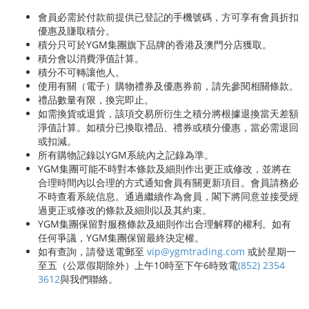
會員必需於付款前提供已登記的手機號碼，方可享有會員折扣
優惠及賺取積分。
積分只可於YGM集團旗下品牌的香港及澳門分店獲取。
積分會以消費淨值計算。
積分不可轉讓他人。
使用有關（電子）購物禮券及優惠券前，請先參閱相關條款。
禮品數量有限，換完即止。
如需換貨或退貨，該項交易所衍生之積分將根據退換當天差額
淨值計算。如積分已換取禮品、禮券或積分優惠，當必需退回
或扣減。
所有購物記錄以YGM系統內之記錄為準。
YGM集團可能不時對本條款及細則作出更正或修改，並將在
合理時間內以合理的方式通知會員有關更新項目。會員請務必
不時查看系統信息。通過繼續作為會員，閣下將同意並接受經
過更正或修改的條款及細則以及其約束。
YGM集團保留對服務條款及細則作出合理解釋的權利。如有
任何爭議，YGM集團保留最終決定權。
如有查詢，請發送電郵至
vip@ygmtrading.com
或於星期一
至五（公眾假期除外）上午10時至下午6時致電
(852) 2354
3612
與我們聯絡。